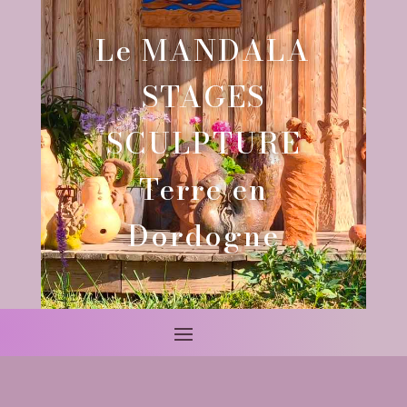
Le MANDALA
STAGES
SCULPTURE
Terre en
Dordogne