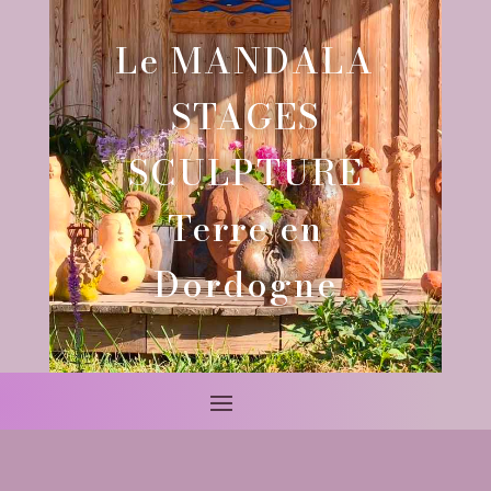
Le MANDALA
STAGES
SCULPTURE
Terre en
Dordogne